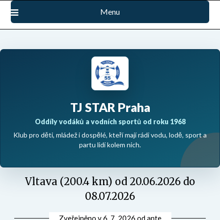
Přejdi
Menu
na
obsah
TJ STAR Praha
Oddíly vodáků a vodních sportů od roku 1968
Klub pro děti, mládež i dospělé, kteří mají rádi vodu, lodě, sport a
partu lidí kolem nich.
Vltava (200.4 km) od 20.06.2026 do
08.07.2026
Zveřejněno v
6. 7. 2026
od
ante