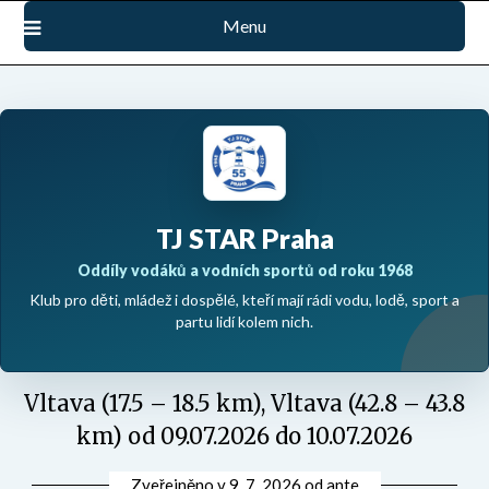
Přejdi
Menu
na
obsah
TJ STAR Praha
Oddíly vodáků a vodních sportů od roku 1968
Klub pro děti, mládež i dospělé, kteří mají rádi vodu, lodě, sport a
partu lidí kolem nich.
Vltava (17.5 – 18.5 km), Vltava (42.8 – 43.8
km) od 09.07.2026 do 10.07.2026
Zveřejněno v
9. 7. 2026
od
ante