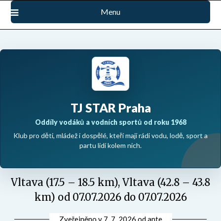
Přejdi
Menu
na
obsah
TJ STAR Praha
Oddíly vodáků a vodních sportů od roku 1968
Klub pro děti, mládež i dospělé, kteří mají rádi vodu, lodě, sport a
partu lidí kolem nich.
Vltava (17.5 – 18.5 km), Vltava (42.8 – 43.8
km) od 07.07.2026 do 07.07.2026
Zveřejněno v
7. 7. 2026
od
ante