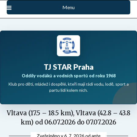
Přejdi
Menu
na
obsah
TJ STAR Praha
Oddíly vodáků a vodních sportů od roku 1968
Klub pro děti, mládež i dospělé, kteří mají rádi vodu, lodě, sport a
partu lidí kolem nich.
Vltava (17.5 – 18.5 km), Vltava (42.8 – 43.8
km) od 06.07.2026 do 07.07.2026
Zveřejněno v
6. 7. 2026
od
ante