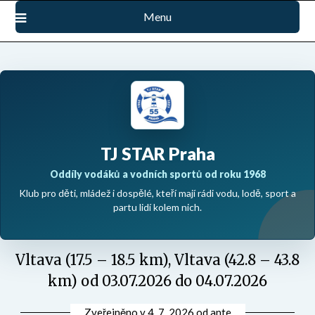
Přejdi
Menu
na
obsah
TJ STAR Praha
Oddíly vodáků a vodních sportů od roku 1968
Klub pro děti, mládež i dospělé, kteří mají rádi vodu, lodě, sport a
partu lidí kolem nich.
Vltava (17.5 – 18.5 km), Vltava (42.8 – 43.8
km) od 03.07.2026 do 04.07.2026
Zveřejněno v
4. 7. 2026
od
ante