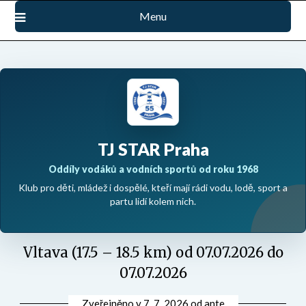
Přejdi
Menu
na
obsah
TJ STAR Praha
Oddíly vodáků a vodních sportů od roku 1968
Klub pro děti, mládež i dospělé, kteří mají rádi vodu, lodě, sport a
partu lidí kolem nich.
Vltava (17.5 – 18.5 km) od 07.07.2026 do
07.07.2026
Zveřejněno v
7. 7. 2026
od
ante