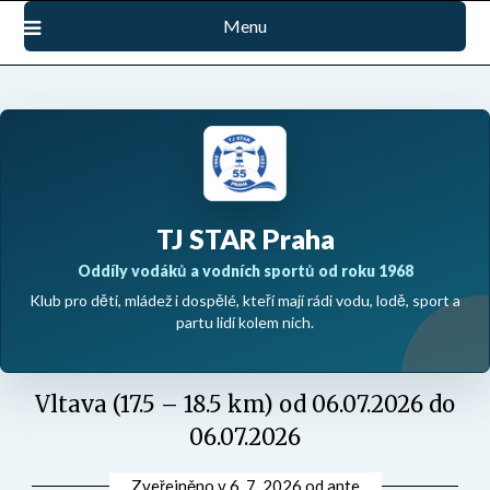
Přejdi
Menu
na
obsah
TJ STAR Praha
Oddíly vodáků a vodních sportů od roku 1968
Klub pro děti, mládež i dospělé, kteří mají rádi vodu, lodě, sport a
partu lidí kolem nich.
Vltava (17.5 – 18.5 km) od 06.07.2026 do
06.07.2026
Zveřejněno v
6. 7. 2026
od
ante