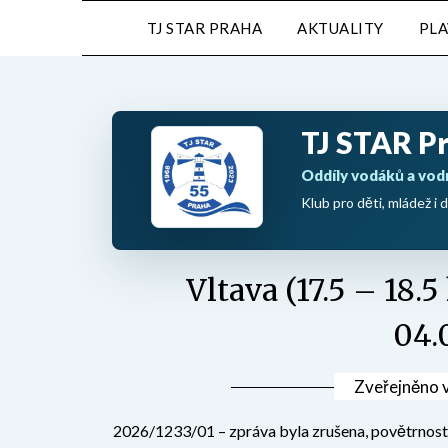
Přejdi
TJ STAR PRAHA
AKTUALITY
PL
na
obsah
TJ STAR P
Oddíly vodáků a vod
Klub pro děti, mládež i d
Vltava (17.5 – 18.
04.
Zveřejněno 
2026/1233/01 – zpráva byla zrušena, povětrnostn