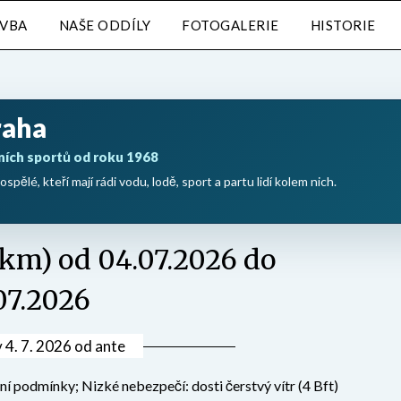
AVBA
NAŠE ODDÍLY
FOTOGALERIE
HISTORIE
raha
ních sportů od roku 1968
ospělé, kteří mají rádi vodu, lodě, sport a partu lidí kolem nich.
5 km) od 04.07.2026 do
07.2026
v
4. 7. 2026
od
ante
í podmínky; Nizké nebezpečí: dosti čerstvý vítr (4 Bft)