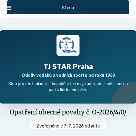
Přejdi
Menu
na
obsah
TJ STAR Praha
Oddíly vodáků a vodních sportů od roku 1968
Klub pro děti, mládež i dospělé, kteří mají rádi vodu, lodě, sport a
partu lidí kolem nich.
Opatření obecné povahy č. O-2026/4/0/
Zveřejněno v
7. 7. 2026
od
ante