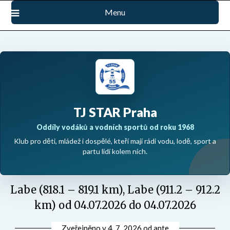
Přejdi
Menu
na
obsah
TJ STAR Praha
Oddíly vodáků a vodních sportů od roku 1968
Klub pro děti, mládež i dospělé, kteří mají rádi vodu, lodě, sport a
partu lidí kolem nich.
Labe (818.1 – 819.1 km), Labe (911.2 – 912.2
km) od 04.07.2026 do 04.07.2026
Zveřejněno v
4. 7. 2026
od
ante