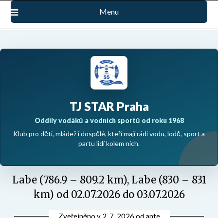
Přejdi
Menu
na
obsah
TJ STAR Praha
Oddíly vodáků a vodních sportů od roku 1968
Klub pro děti, mládež i dospělé, kteří mají rádi vodu, lodě, sport a
partu lidí kolem nich.
Labe (786.9 – 809.2 km), Labe (830 – 831
km) od 02.07.2026 do 03.07.2026
Zveřejněno v
2. 7. 2026
od
ante