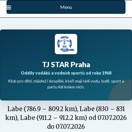
Přejdi
Menu
na
obsah
TJ STAR Praha
Oddíly vodáků a vodních sportů od roku 1968
Klub pro děti, mládež i dospělé, kteří mají rádi vodu, lodě, sport a
partu lidí kolem nich.
Labe (786.9 – 809.2 km), Labe (830 – 831
km), Labe (911.2 – 912.2 km) od 07.07.2026
do 07.07.2026