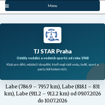
Přejdi
Menu
na
obsah
TJ STAR Praha
Oddíly vodáků a vodních sportů od roku 1968
Klub pro děti, mládež i dospělé, kteří mají rádi vodu, lodě, sport a
partu lidí kolem nich.
Labe (786.9 – 795.7 km), Labe (818.1 – 831
km), Labe (911.2 – 912.2 km) od 09.07.2026
do 10.07.2026