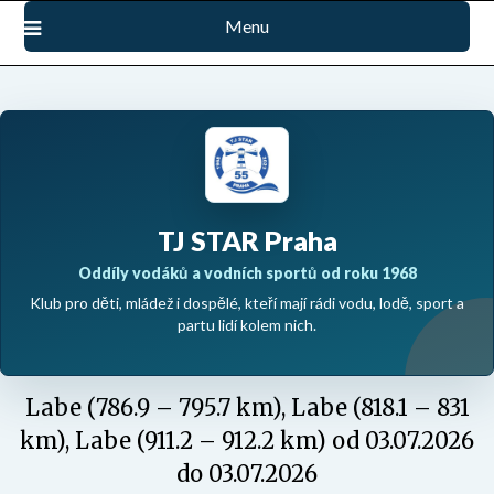
Přejdi
Menu
na
obsah
TJ STAR Praha
Oddíly vodáků a vodních sportů od roku 1968
Klub pro děti, mládež i dospělé, kteří mají rádi vodu, lodě, sport a
partu lidí kolem nich.
Labe (786.9 – 795.7 km), Labe (818.1 – 831
km), Labe (911.2 – 912.2 km) od 03.07.2026
do 03.07.2026