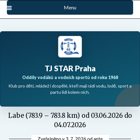
Přejdi
Menu
na
obsah
TJ STAR Praha
Oddíly vodáků a vodních sportů od roku 1968
Klub pro děti, mládež i dospělé, kteří mají rádi vodu, lodě, sport a
partu lidí kolem nich.
Labe (783.9 – 783.8 km) od 03.06.2026 do
04.07.2026
Zveřejněno v
3. 7. 2026
od
ante