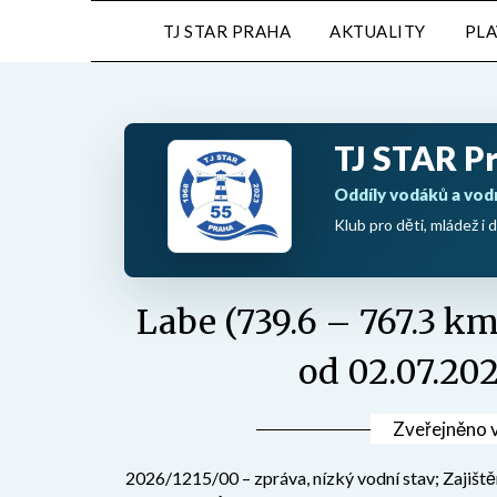
Přejdi
TJ STAR PRAHA
AKTUALITY
PL
na
obsah
TJ STAR P
Oddíly vodáků a vod
Klub pro děti, mládež i d
Labe (739.6 – 767.3 km
od 02.07.20
Zveřejněno 
2026/1215/00 – zpráva, nízký vodní stav; Zajiště