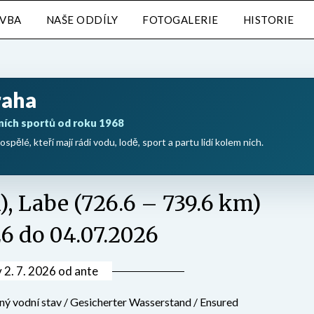
AVBA
NAŠE ODDÍLY
FOTOGALERIE
HISTORIE
raha
ních sportů od roku 1968
ospělé, kteří mají rádi vodu, lodě, sport a partu lidí kolem nich.
), Labe (726.6 – 739.6 km)
26 do 04.07.2026
v
2. 7. 2026
od
ante
ný vodní stav / Gesicherter Wasserstand / Ensured