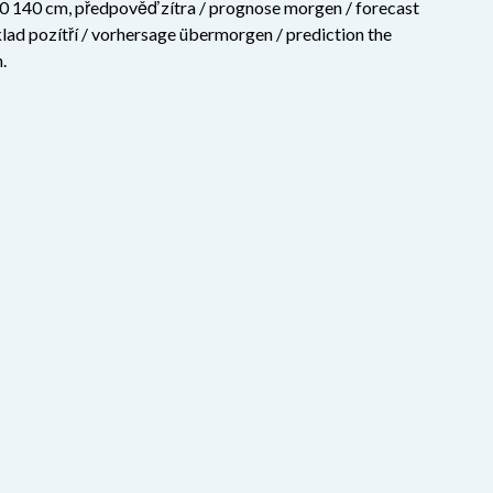
00 140 cm, předpověď zítra / prognose morgen / forecast
ad pozítří / vorhersage übermorgen / prediction the
.