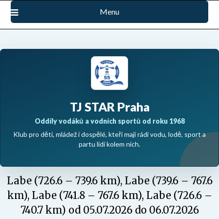
Přejdi
Menu
na
obsah
TJ STAR Praha
Oddíly vodáků a vodních sportů od roku 1968
Klub pro děti, mládež i dospělé, kteří mají rádi vodu, lodě, sport a
partu lidí kolem nich.
Labe (726.6 – 739.6 km), Labe (739.6 – 767.6
km), Labe (741.8 – 767.6 km), Labe (726.6 –
740.7 km) od 05.07.2026 do 06.07.2026