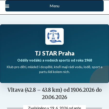
Přejdi
Menu
na
obsah
TJ STAR Praha
Oddíly vodáků a vodních sportů od roku 1968
Klub pro děti, mládež i dospělé, kteří mají rádi vodu, lodě, sport a
partu lidí kolem nich.
Vltava (42.8 – 43.8 km) od 19.06.2026 do
20.06.2026
Zveřejněno v
19. 6. 2026
od
ante