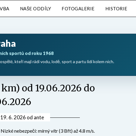
AVBA
NAŠE ODDÍLY
FOTOGALERIE
HISTORIE
raha
ních sportů od roku 1968
ospělé, kteří mají rádi vodu, lodě, sport a partu lidí kolem nich.
8 km) od 19.06.2026 do
06.2026
v
19. 6. 2026
od
ante
zké nebezpečí: mírný vítr (3 Bft) až 4.8 m/s.