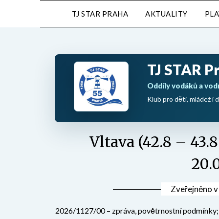
Přejdi
TJ STAR PRAHA
AKTUALITY
PL
na
obsah
TJ STAR P
Oddíly vodáků a vod
Klub pro děti, mládež i d
Vltava (42.8 – 43.
20.
Zveřejněno 
2026/1127/00 – zpráva, povětrnostní podmínky; Ni