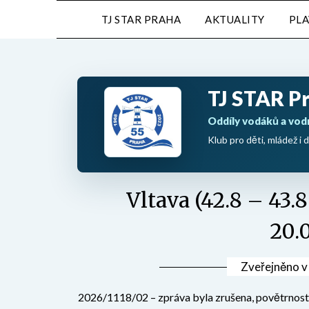
Přejdi
TJ STAR PRAHA
AKTUALITY
PL
na
obsah
TJ STAR P
Oddíly vodáků a vod
Klub pro děti, mládež i d
Vltava (42.8 – 43.
20.
Zveřejněno 
2026/1118/02 – zpráva byla zrušena, povětrnostn