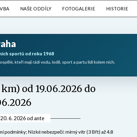
AVBA
NAŠE ODDÍLY
FOTOGALERIE
HISTORIE
raha
ních sportů od roku 1968
ospělé, kteří mají rádi vodu, lodě, sport a partu lidí kolem nich.
8 km) od 19.06.2026 do
06.2026
v
20. 6. 2026
od
ante
í podmínky; Nizké nebezpečí: mírný vítr (3 Bft) až 4.8