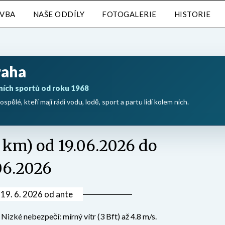
AVBA
NAŠE ODDÍLY
FOTOGALERIE
HISTORIE
raha
ních sportů od roku 1968
ospělé, kteří mají rádi vodu, lodě, sport a partu lidí kolem nich.
8 km) od 19.06.2026 do
06.2026
v
19. 6. 2026
od
ante
zké nebezpečí: mírný vítr (3 Bft) až 4.8 m/s.