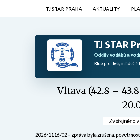
Přejdi
TJ STAR PRAHA
AKTUALITY
PL
na
obsah
TJ STAR P
Oddíly vodáků a vod
Klub pro děti, mládež i d
Vltava (42.8 – 43.
20.
Zveřejněno 
2026/1116/02 – zpráva byla zrušena, povětrnostn