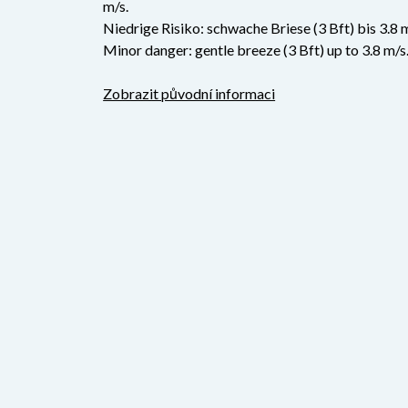
m/s.
Niedrige Risiko: schwache Briese (3 Bft) bis 3.8 
Minor danger: gentle breeze (3 Bft) up to 3.8 m/s
Zobrazit původní informaci