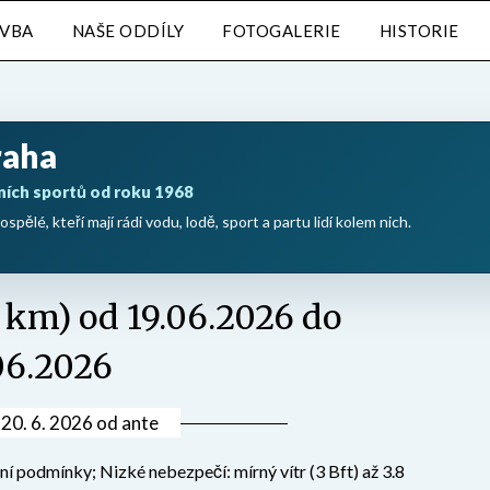
AVBA
NAŠE ODDÍLY
FOTOGALERIE
HISTORIE
raha
ních sportů od roku 1968
ospělé, kteří mají rádi vodu, lodě, sport a partu lidí kolem nich.
8 km) od 19.06.2026 do
06.2026
v
20. 6. 2026
od
ante
í podmínky; Nizké nebezpečí: mírný vítr (3 Bft) až 3.8