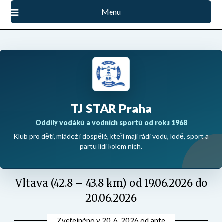
Přejdi
Menu
na
obsah
TJ STAR Praha
Oddíly vodáků a vodních sportů od roku 1968
Klub pro děti, mládež i dospělé, kteří mají rádi vodu, lodě, sport a
partu lidí kolem nich.
Vltava (42.8 – 43.8 km) od 19.06.2026 do
20.06.2026
Zveřejněno v
20. 6. 2026
od
ante