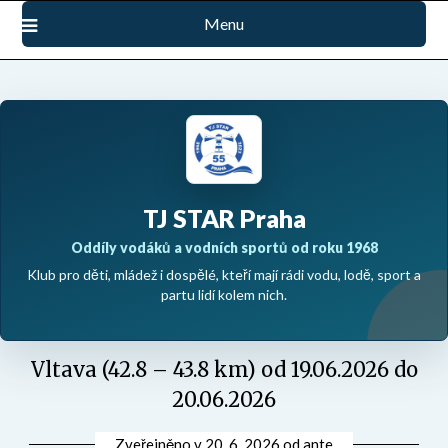
Přejdi
Menu
na
obsah
TJ STAR Praha
Oddíly vodáků a vodních sportů od roku 1968
Klub pro děti, mládež i dospělé, kteří mají rádi vodu, lodě, sport a
partu lidí kolem nich.
Vltava (42.8 – 43.8 km) od 19.06.2026 do
20.06.2026
Zveřejněno v
20. 6. 2026
od
ante