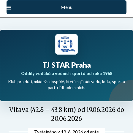
Přejdi
Menu
na
obsah
TJ STAR Praha
Oddíly vodáků a vodních sportů od roku 1968
Klub pro děti, mládež i dospělé, kteří mají rádi vodu, lodě, sport a
partu lidí kolem nich.
Vltava (42.8 – 43.8 km) od 19.06.2026 do
20.06.2026
Zveřejněno v
19. 6. 2026
od
ante