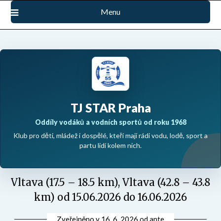
Přejdi
Menu
na
obsah
TJ STAR Praha
Oddíly vodáků a vodních sportů od roku 1968
Klub pro děti, mládež i dospělé, kteří mají rádi vodu, lodě, sport a
partu lidí kolem nich.
Vltava (17.5 – 18.5 km), Vltava (42.8 – 43.8
km) od 15.06.2026 do 16.06.2026
Zveřejněno v
16. 6. 2026
od
ante