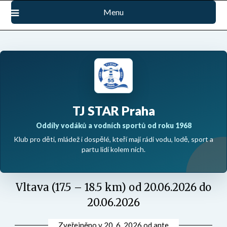
Přejdi
Menu
na
obsah
TJ STAR Praha
Oddíly vodáků a vodních sportů od roku 1968
Klub pro děti, mládež i dospělé, kteří mají rádi vodu, lodě, sport a
partu lidí kolem nich.
Vltava (17.5 – 18.5 km) od 20.06.2026 do
20.06.2026
Zveřejněno v
20. 6. 2026
od
ante