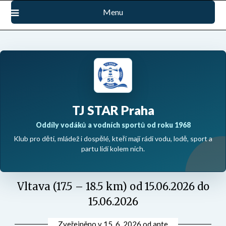
Přejdi
Menu
na
obsah
TJ STAR Praha
Oddíly vodáků a vodních sportů od roku 1968
Klub pro děti, mládež i dospělé, kteří mají rádi vodu, lodě, sport a
partu lidí kolem nich.
Vltava (17.5 – 18.5 km) od 15.06.2026 do
15.06.2026
Zveřejněno v
15. 6. 2026
od
ante