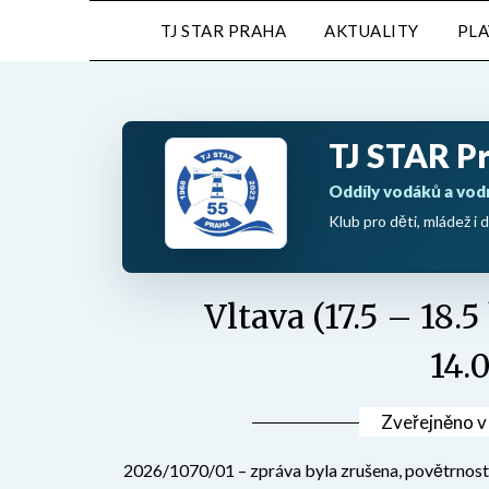
Přejdi
TJ STAR PRAHA
AKTUALITY
PL
na
obsah
TJ STAR P
Oddíly vodáků a vod
Klub pro děti, mládež i d
Vltava (17.5 – 18.
14.
Zveřejněno 
2026/1070/01 – zpráva byla zrušena, povětrnostn