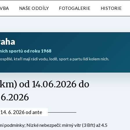
AVBA
NAŠE ODDÍLY
FOTOGALERIE
HISTORIE
raha
ních sportů od roku 1968
ospělé, kteří mají rádi vodu, lodě, sport a partu lidí kolem nich.
5 km) od 14.06.2026 do
06.2026
v
14. 6. 2026
od
ante
í podmínky; Nizké nebezpečí: mírný vítr (3 Bft) až 4.5