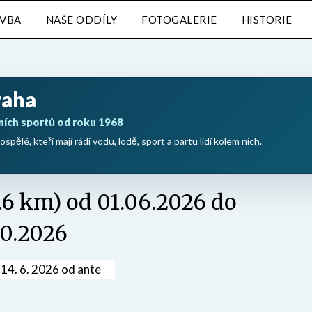
AVBA
NAŠE ODDÍLY
FOTOGALERIE
HISTORIE
raha
ních sportů od roku 1968
ospělé, kteří mají rádi vodu, lodě, sport a partu lidí kolem nich.
.6 km) od 01.06.2026 do
10.2026
v
14. 6. 2026
od
ante