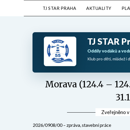
Přejdi
TJ STAR PRAHA
AKTUALITY
PL
na
obsah
TJ STAR P
Oddíly vodáků a vod
Klub pro děti, mládež i d
Morava (124.4 – 124
31.
Zveřejněno 
2026/0908/00 – zpráva, stavební práce