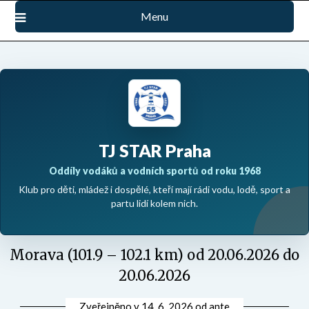
Přejdi
Menu
na
obsah
TJ STAR Praha
Oddíly vodáků a vodních sportů od roku 1968
Klub pro děti, mládež i dospělé, kteří mají rádi vodu, lodě, sport a
partu lidí kolem nich.
Morava (101.9 – 102.1 km) od 20.06.2026 do
20.06.2026
Zveřejněno v
14. 6. 2026
od
ante