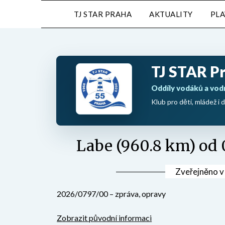
Přejdi
TJ STAR PRAHA
AKTUALITY
PL
na
obsah
TJ STAR P
Oddíly vodáků a vod
Klub pro děti, mládež i d
Labe (960.8 km) od 
Zveřejněno 
2026/0797/00 – zpráva, opravy
Zobrazit původní informaci