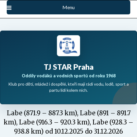
Přejdi
Menu
na
obsah
TJ STAR Praha
Oddíly vodáků a vodních sportů od roku 1968
Klub pro děti, mládež i dospělé, kteří mají rádi vodu, lodě, sport a
partu lidí kolem nich.
Labe (871.9 – 887.3 km), Labe (891 – 891.7
km), Labe (916.3 – 920.3 km), Labe (928.3 –
938.8 km) od 10.12.2025 do 31.12.2026