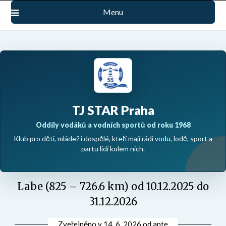
Přejdi
Menu
na
obsah
TJ STAR Praha
Oddíly vodáků a vodních sportů od roku 1968
Klub pro děti, mládež i dospělé, kteří mají rádi vodu, lodě, sport a
partu lidí kolem nich.
Labe (825 – 726.6 km) od 10.12.2025 do
31.12.2026
Zveřejněno v
14. 6. 2026
od
ante