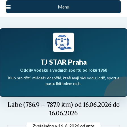
Přejdi
Menu
na
obsah
TJ STAR Praha
Oddíly vodáků a vodních sportů od roku 1968
Klub pro děti, mládež i dospělé, kteří mají rádi vodu, lodě, sport a
partu lidí kolem nich.
Labe (786.9 – 787.9 km) od 16.06.2026 do
16.06.2026
Zveřejněno v
16. 6. 2026
od
ante