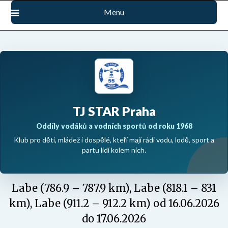
Přejdi
Menu
na
obsah
TJ STAR Praha
Oddíly vodáků a vodních sportů od roku 1968
Klub pro děti, mládež i dospělé, kteří mají rádi vodu, lodě, sport a
partu lidí kolem nich.
Labe (786.9 – 787.9 km), Labe (818.1 – 831
km), Labe (911.2 – 912.2 km) od 16.06.2026
do 17.06.2026