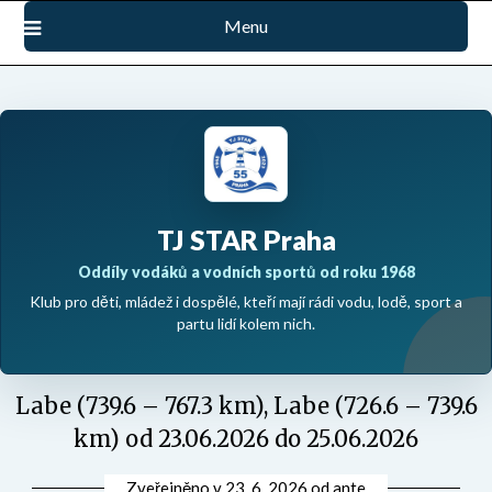
Přejdi
Menu
na
obsah
TJ STAR Praha
Oddíly vodáků a vodních sportů od roku 1968
Klub pro děti, mládež i dospělé, kteří mají rádi vodu, lodě, sport a
partu lidí kolem nich.
Labe (739.6 – 767.3 km), Labe (726.6 – 739.6
km) od 23.06.2026 do 25.06.2026
Zveřejněno v
23. 6. 2026
od
ante