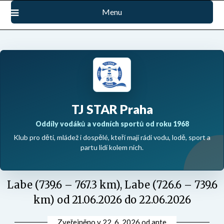
Přejdi
Menu
na
obsah
TJ STAR Praha
Oddíly vodáků a vodních sportů od roku 1968
Klub pro děti, mládež i dospělé, kteří mají rádi vodu, lodě, sport a
partu lidí kolem nich.
Labe (739.6 – 767.3 km), Labe (726.6 – 739.6
km) od 21.06.2026 do 22.06.2026
Zveřejněno v
22. 6. 2026
od
ante