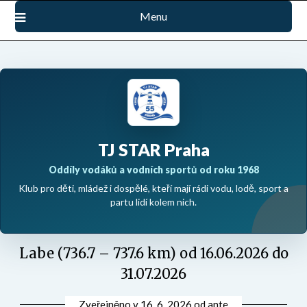
Přejdi
Menu
na
obsah
TJ STAR Praha
Oddíly vodáků a vodních sportů od roku 1968
Klub pro děti, mládež i dospělé, kteří mají rádi vodu, lodě, sport a
partu lidí kolem nich.
Labe (736.7 – 737.6 km) od 16.06.2026 do
31.07.2026
Zveřejněno v
16. 6. 2026
od
ante