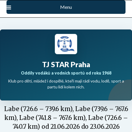
Přejdi
Menu
na
obsah
TJ STAR Praha
Oddíly vodáků a vodních sportů od roku 1968
Klub pro děti, mládež i dospělé, kteří mají rádi vodu, lodě, sport a
partu lidí kolem nich.
Labe (726.6 – 739.6 km), Labe (739.6 – 767.6
km), Labe (741.8 – 767.6 km), Labe (726.6 –
740.7 km) od 21.06.2026 do 23.06.2026