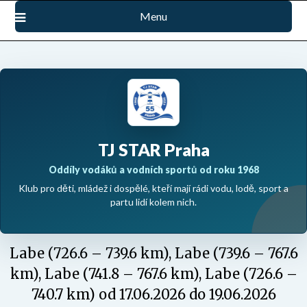
Přejdi
Menu
na
obsah
TJ STAR Praha
Oddíly vodáků a vodních sportů od roku 1968
Klub pro děti, mládež i dospělé, kteří mají rádi vodu, lodě, sport a
partu lidí kolem nich.
Labe (726.6 – 739.6 km), Labe (739.6 – 767.6
km), Labe (741.8 – 767.6 km), Labe (726.6 –
740.7 km) od 17.06.2026 do 19.06.2026