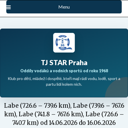
Přejdi
Menu
na
obsah
TJ STAR Praha
Oddíly vodáků a vodních sportů od roku 1968
Klub pro děti, mládež i dospělé, kteří mají rádi vodu, lodě, sport a
partu lidí kolem nich.
Labe (726.6 – 739.6 km), Labe (739.6 – 767.6
km), Labe (741.8 – 767.6 km), Labe (726.6 –
740.7 km) od 14.06.2026 do 16.06.2026