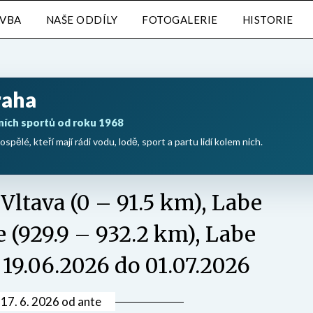
AVBA
NAŠE ODDÍLY
FOTOGALERIE
HISTORIE
raha
ních sportů od roku 1968
ospělé, kteří mají rádi vodu, lodě, sport a partu lidí kolem nich.
 Vltava (0 – 91.5 km), Labe
e (929.9 – 932.2 km), Labe
 19.06.2026 do 01.07.2026
v
17. 6. 2026
od
ante