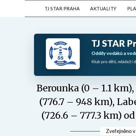
Přejdi
TJ STAR PRAHA
AKTUALITY
PL
na
obsah
TJ STAR P
Oddíly vodáků a vod
Klub pro děti, mládež i d
Berounka (0 – 1.1 km),
(776.7 – 948 km), Lab
(726.6 – 777.3 km) od
Zveřejněno 