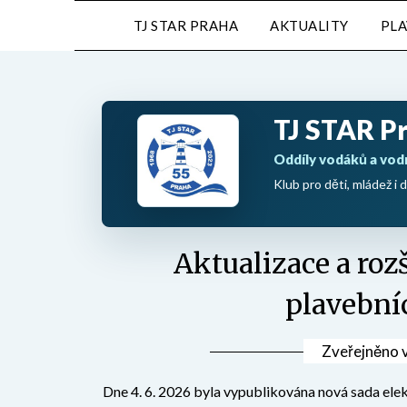
Přejdi
TJ STAR PRAHA
AKTUALITY
PL
na
obsah
TJ STAR P
Oddíly vodáků a vod
Klub pro děti, mládež i d
Aktualizace a roz
plavební
Zveřejněno 
Dne 4. 6. 2026 byla vypublikována nová sada ele