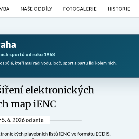
AVBA
NAŠE ODDÍLY
FOTOGALERIE
HISTORIE
raha
ních sportů od roku 1968
ospělé, kteří mají rádi vodu, lodě, sport a partu lidí kolem nich.
šíření elektronických
ch map iENC
v
5. 6. 2026
od
ante
ktronických plavebních listů iENC ve formátu ECDIS.