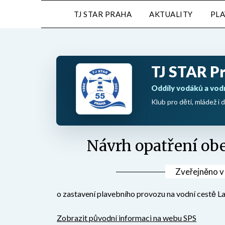
Přejdi
TJ STAR PRAHA
AKTUALITY
PL
na
obsah
TJ STAR P
Oddíly vodáků a vod
Klub pro děti, mládež i d
Návrh opatření ob
Zveřejněno 
o zastavení plavebního provozu na vodní cestě L
Zobrazit původní informaci na webu SPS