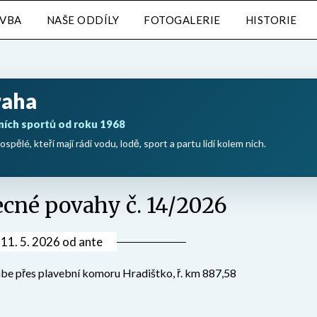
AVBA
NAŠE ODDÍLY
FOTOGALERIE
HISTORIE
raha
ních sportů od roku 1968
ospělé, kteří mají rádi vodu, lodě, sport a partu lidí kolem nich.
ecné povahy č. 14/2026
v
11. 5. 2026
od
ante
abe přes plavební komoru Hradištko, ř. km 887,58