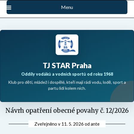
Přejdi
Menu
na
obsah
TJ STAR Praha
Oddíly vodáků a vodních sportů od roku 1968
Klub pro děti, mládež i dospělé, kteří mají rádi vodu, lodě, sport a
partu lidí kolem nich.
Návrh opatření obecné povahy č. 12/2026
Zveřejněno v
11. 5. 2026
od
ante