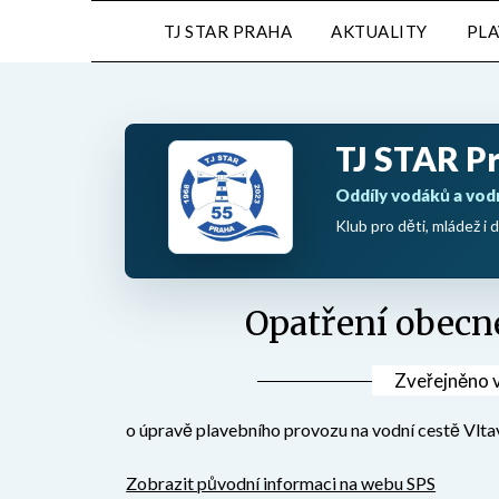
Přejdi
TJ STAR PRAHA
AKTUALITY
PL
na
obsah
TJ STAR P
Oddíly vodáků a vod
Klub pro děti, mládež i d
Opatření obecn
Zveřejněno 
o úpravě plavebního provozu na vodní cestě Vlta
Zobrazit původní informaci na webu SPS