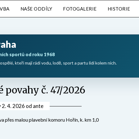
AVBA
NAŠE ODDÍLY
FOTOGALERIE
HISTORIE
raha
ních sportů od roku 1968
ospělé, kteří mají rádi vodu, lodě, sport a partu lidí kolem nich.
é povahy č. 47/2026
v
2. 4. 2026
od
ante
va přes malou plavební komoru Hořín, k. km 1,0