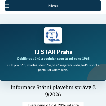
Přejdi
Menu
na
obsah
TJ STAR Praha
Oddíly vodáků a vodních sportů od roku 1968
Klub pro děti, mládež i dospělé, kteří mají rádi vodu, lodě, sport a
partu lidí kolem nich.
Informace Státní plavební správy č.
9/2026
Zveřejněno v
17. 4. 2026
od
ante