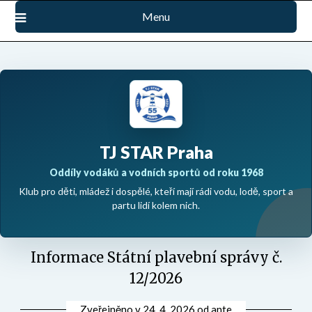
Přejdi
Menu
na
obsah
TJ STAR Praha
Oddíly vodáků a vodních sportů od roku 1968
Klub pro děti, mládež i dospělé, kteří mají rádi vodu, lodě, sport a
partu lidí kolem nich.
Informace Státní plavební správy č.
12/2026
Zveřejněno v
24. 4. 2026
od
ante