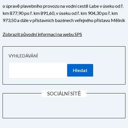
o úpravě plavebního provozu na vodní cestě Labe v úseku od ř.
km 877,90 po ř. km 891,60, v úseku od ř. km 904,30 po ř. km
973,50 a dále v přístavních bazénech veřejného přístavu Mělník
Zobrazit původní informaci na webu SPS
VYHLEDÁVÁNÍ
Hledat
SOCIÁLNÍ SÍTĚ